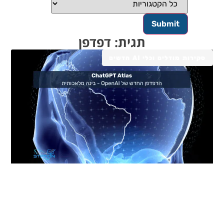
תגית: דפדפן
סקירות מודלים וכלי AI חדשים