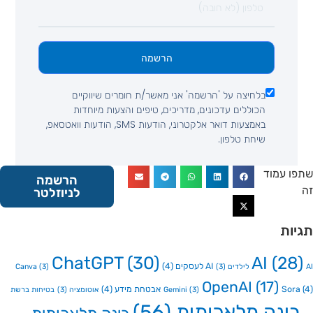
הרשמה
בלחיצה על 'הרשמה' אני מאשר/ת חומרים שיווקיים
הכוללים עדכונים, מדריכים, טיפים והצעות מיוחדות
באמצעות דואר אלקטרוני, הודעות SMS, הודעות וואטסאפ,
שיחת טלפון.
 עמוד
הרשמה
לניוזלטר
ות
ChatGPT
(30)
AI
(2
AI לעסקים
(4)
Canva
(3)
(3)
OpenAI
(17)
So
אבטחת מידע
(4)
(3)
Gemini
אוטומציה
(3)
בטיחות ברשת
ינה מלאכותית
(56)