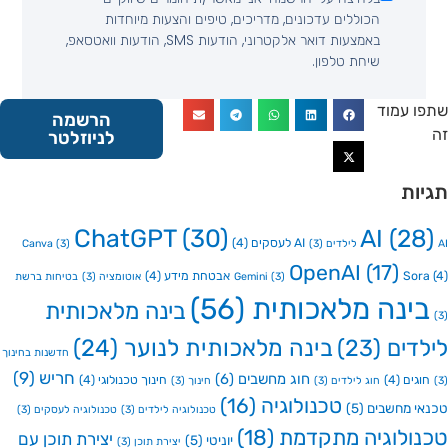
הכוללים עדכונים, מדריכים, טיפים והצעות מיוחדות
באמצעות דואר אלקטרוני, הודעות SMS, הודעות וואטסאפ,
שיחת טלפון.
 עמוד
הרשמה
לניוזלטר
ות
ChatGPT
(30)
AI
(2
AI לעסקים
(4)
Canva
(3)
(3)
OpenAI
(17)
So
אבטחת מידע
(4)
(3)
Gemini
אוטומציה
(3)
בטיחות ברשת
ינה מלאכותית
(56)
בינה מלאכותית
דים
(23)
בינה מלאכותית לנוער
(24)
חדשנות בחינוך
חריש
(9)
חוג מחשבים
(6)
גים
(4)
חינוך טכנולוגי
(4)
חוג לילדים
(3)
חינוך
(3)
טכנולוגיה
(16)
י מחשבים
(5)
טכנולוגיה לילדים
(3)
טכנולוגיה לעסקים
(3)
ולוגיה מתקדמת
(18)
יצירת תוכן עם
יוניטי
(5)
יצירת תוכן
(3)