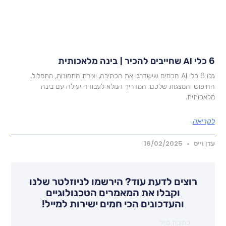
ם להכיר | בינה מלאכותית
גלו 6 כלי AI חכמים שישדרגו את הכתיבה, יצירת התמונות, התמלול,
חיפוש והמצגות שלכם. המדריך המלא לעבודה יעילה עם בינה
לאכותית.
קריאה
דן וייס
16/02/2025
רוצים לדעת עוד? הירשמו לניוזלטר שלנו
וקבלו את המאמרים הטכנולוגיים
והעדכונים הכי חמים ישירות למייל!