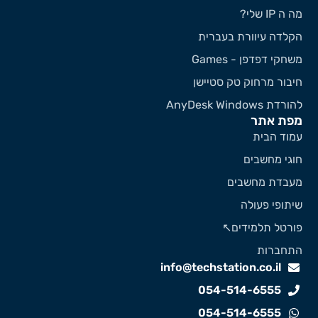
 ה IP שלי?
קלדה עיוורת בעברית
שחקי דפדפן - Games
יבור מרחוק טק סטיישן
ורדת AnyDesk Windows
פת אתר
מוד הבית
וגי מחשבים
עבדת מחשבים
יתופי פעולה
ורטל תלמידים↖️
תחברות
info@techstation.co.il
054-514-6555
054-514-6555