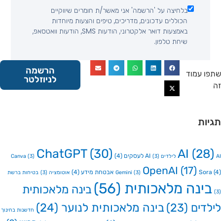
בלחיצה על 'הרשמה' אני מאשר/ת חומרים שיווקיים
הכוללים עדכונים, מדריכים, טיפים והצעות מיוחדות
באמצעות דואר אלקטרוני, הודעות SMS, הודעות וואטסאפ,
שיחת טלפון.
הרשמה
 עמוד
לניוזלטר
ות
ChatGPT
(30)
AI
(2
AI לעסקים
(4)
Canva
(3)
(3)
OpenAI
(17)
So
אבטחת מידע
(4)
(3)
Gemini
אוטומציה
(3)
בטיחות ברשת
ינה מלאכותית
(56)
בינה מלאכותית
דים
(23)
בינה מלאכותית לנוער
(24)
חדשנות בחינוך