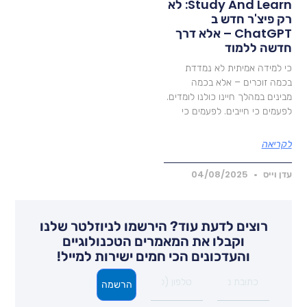
Study And Learn: לא
ק פיצ'ר חדש ב
ChatGPT – אלא דרך
דשה ללמוד
י למידה אמיתית לא נמדדת
כמה זוכרים – אלא בכמה
בינים במהלך חיינו כולנו לומדים.
פעמים כי חייבים. לפעמים כי
קריאה
דן וייס
04/08/2025
רוצים לדעת עוד? הירשמו לניוזלטר שלנו
וקבלו את המאמרים הטכנולוגיים
והעדכונים הכי חמים ישירות למייל!
הרשמה