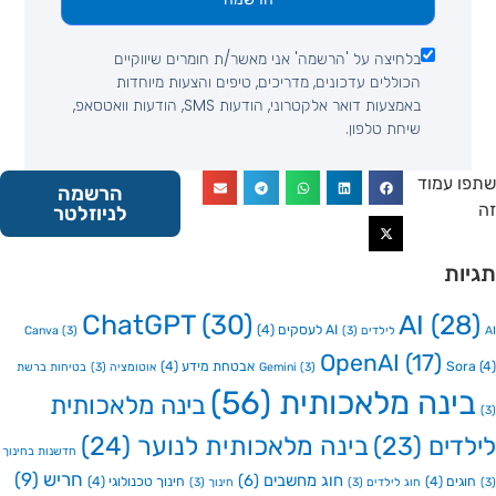
בלחיצה על 'הרשמה' אני מאשר/ת חומרים שיווקיים
הכוללים עדכונים, מדריכים, טיפים והצעות מיוחדות
באמצעות דואר אלקטרוני, הודעות SMS, הודעות וואטסאפ,
שיחת טלפון.
 עמוד
הרשמה
לניוזלטר
ות
ChatGPT
(30)
AI
(2
AI לעסקים
(4)
Canva
(3)
(3)
OpenAI
(17)
So
אבטחת מידע
(4)
(3)
Gemini
אוטומציה
(3)
בטיחות ברשת
ינה מלאכותית
(56)
בינה מלאכותית
דים
(23)
בינה מלאכותית לנוער
(24)
חדשנות בחינוך
חריש
(9)
חוג מחשבים
(6)
גים
(4)
חינוך טכנולוגי
(4)
חוג לילדים
(3)
חינוך
(3)