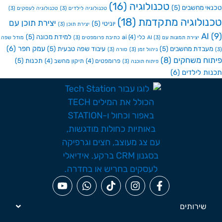
טכנולוגיה
(16)
י מחשבים
(5)
טכנולוגיה לילדים
(3)
טכנולוגיה לעסקים
(3)
ולוגיה מתקדמת
(18)
יצירת תוכן עם
יוניטי
(5)
יצירת תוכן
(3)
A
למידת מכונה
(5)
כלי ai
(4)
יצירת תמונות עם AI
(3)
כתיבת פרומפטים
(3)
מודל שפה
עמק חפר
(6)
בדת מחשבים
(5)
עיבוד שפה טבעית
(5)
ניהול זמן
(3)
סורה
(3)
ח משחקים
(8)
תכנות
(5)
פרומפטים
(4)
תיקון מחשב
(4)
פיתוח תוכנה
(3)
ת לילדים
(6)
שירותים