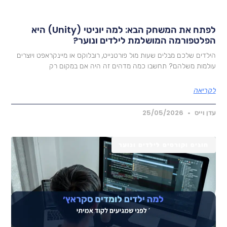
לפתח את המשחק הבא: למה יוניטי (Unity) היא
פלטפורמה המושלמת לילדים ונוער?
ילדים שלכם מבלים שעות מול פורטנייט, רובלוקס או מיינקראפט ויוצרים
ולמות משלהם? תחשבו כמה מדהים זה היה אם במקום רק
קריאה
דן וייס
25/05/2026
חוגים וקורסים לילדים ונוער