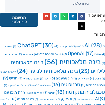
שיחת טלפון.
 עמוד
הרשמה
לניוזלטר
ות
ChatGPT
(30)
AI
(2
AI לעסקים
(4)
Canva
(3)
(3)
OpenAI
(17)
So
אבטחת מידע
(4)
(3)
Gemini
אוטומציה
(3)
בטיחות ברשת
ינה מלאכותית
(56)
בינה מלאכותית
דים
(23)
בינה מלאכותית לנוער
(24)
חדשנות בחינוך
חריש
(9)
חוג מחשבים
(6)
גים
(4)
חינוך טכנולוגי
(4)
חוג לילדים
(3)
חינוך
(3)
טכנולוגיה
(16)
י מחשבים
(5)
טכנולוגיה לילדים
(3)
טכנולוגיה לעסקים
(3)
ולוגיה מתקדמת
(18)
יצירת תוכן עם
יוניטי
(5)
יצירת תוכן
(3)
A
למידת מכונה
(5)
כלי ai
(4)
יצירת תמונות עם AI
(3)
כתיבת פרומפטים
(3)
מודל שפה
עמק חפר
(6)
בדת מחשבים
(5)
עיבוד שפה טבעית
(5)
ניהול זמן
(3)
סורה
(3)