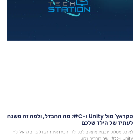
סקראץ' מול Unity ו-C#: מה ההבדל, ולמה זה משנה
עתיד של הילד שלכם
א כל מסלול תכנות מתאים לכל ילד. הכירו את ההבדל בין סקראץ' ל-
U ו-C#, ואיך בוחרים נכון.