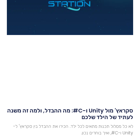
סקראץ' מול Unity ו-C#: מה ההבדל, ולמה זה משנה
עתיד של הילד שלכם
א כל מסלול תכנות מתאים לכל ילד. הכירו את ההבדל בין סקראץ' ל-
U ו-C#, ואיך בוחרים נכון.