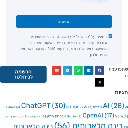
הרשמה
בלחיצה על 'הרשמה' אני מאשר/ת חומרים שיווקיים
הכוללים עדכונים, מדריכים, טיפים והצעות מיוחדות
באמצעות דואר אלקטרוני, הודעות SMS, הודעות וואטסאפ,
שיחת טלפון.
 עמוד
הרשמה
לניוזלטר
ות
ChatGPT
(30)
AI
(2
AI לעסקים
(4)
Canva
(3)
(3)
OpenAI
(17)
So
אבטחת מידע
(4)
(3)
Gemini
אוטומציה
(3)
בטיחות ברשת
ינה מלאכותית
(56)
בינה מלאכותית