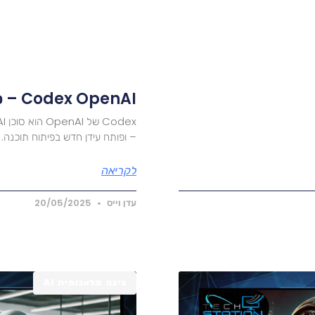
Codex OpenAI – סוכן AI חכם שיכתוב קוד במקומכם
– ופותח עידן חדש בפיתוח תוכנה. 
לקריאה
עדן וייס
20/05/2025
בינה מלאכותית AI