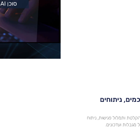
ים חכמים, ניתוחים
דש ב-ChatGPT 2025? חיבור ל-Gmail ו-Drive, הקלטת ותמלול פגישות, ניתוח
מגבלות ועדכונים.