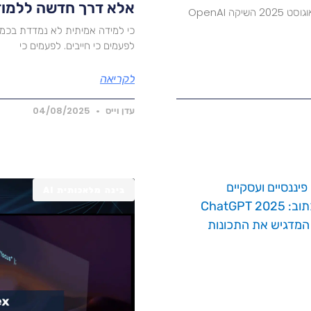
אלא דרך חדשה ללמוד
הקדמה – למה ההשקה של ChatGPT 5 מיוחדת? ב-7 באוגוסט 2025 השיקה OpenAI
כי למידה אמיתית לא נמדדת בכמה 
לפעמים כי חייבים. לפעמים כי
לקריאה
עדן וייס
04/08/2025
בינה מלאכותית AI