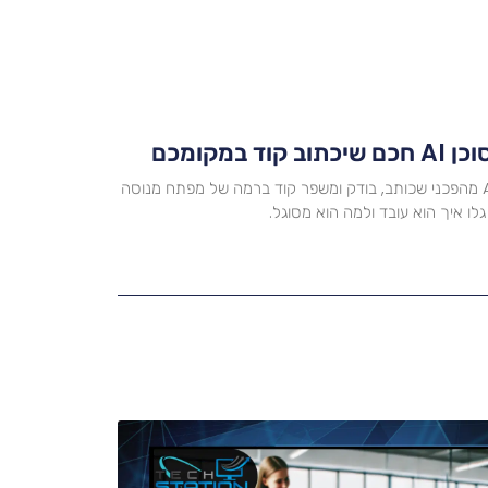
Codex של OpenAI הוא סוכן AI מהפכני שכותב, בודק ומשפר קוד ברמה של מפתח מנוסה
גלו איך הוא עובד ולמה הוא מסוגל.