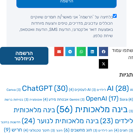
הרשמה
בלחיצה על 'הרשמה' אני מאשר/ת חומרים שיווקיים
הכוללים עדכונים, מדריכים, טיפים והצעות מיוחדות
באמצעות דואר אלקטרוני, הודעות SMS, הודעות וואטסאפ,
שיחת טלפון.
 עמוד
הרשמה
לניוזלטר
ות
ChatGPT
(30)
AI
(2
AI לעסקים
(4)
Canva
(3)
(3)
OpenAI
(17)
So
אבטחת מידע
(4)
(3)
Gemini
אוטומציה
(3)
בטיחות ברשת
ינה מלאכותית
(56)
בינה מלאכותית
דים
(23)
בינה מלאכותית לנוער
(24)
חדשנות בחינוך
חריש
(9)
חוג מחשבים
(6)
גים
(4)
חינוך טכנולוגי
(4)
חוג לילדים
(3)
חינוך
(3)