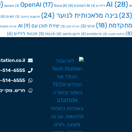
)
AI
(28)
OpenAI
(17)
AI לעסקים
(4)
(4)
Sora
AI לילדים
(3)
(3)
Gemini
(23)
בינה מלאכותית לנוער
(24)
חוגים
(4)
חדשנות בחינוך
(3)
מתקדמת
(18)
יצירת תוכן עם AI
(9)
יוניטי
(5)
יצירת תוכן
(3)
יצירת תמונות ע
(8)
תכנות לילדים
(6)
תכנות
(5)
פרומפטים
(4)
תיקון מחשב
(4)
פיתוח תוכנה
(3)
ation.co.il
-514-6555
-514-6555
חריש, צוקי ים