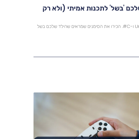
לכם 'בשל' לתכנות אמיתי (ולא רק
לא כל ילד מוכן לקפוץ ישר ל-Unity ו-C#. הכירו את הסימנים שמראים שהילד שלכם בשל