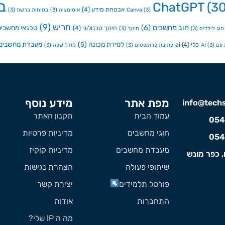
ב
ChatGPT
(30
אבטחת מידע
(4)
(3)
Canva
אוטומציה
(3)
בטיחות ברשת
(3)
חריש
(9)
חוג מחשבים
(6)
טכנאי מחשבים
חינוך טכנולוגי
(4)
חוג לילדים
(3)
חינוך
(3)
למידת מכונה
(5)
מעבדת מחשבים
כלי ai
(4)
ם AI
(3)
כתיבת פרומפטים
(3)
מודל שפה
(3)
מפת אתר
מידע נוסף
info@techst
עמוד הבית
תקנון האתר
054
חוגי מחשבים
מדיניות פרטיות
054
מעבדת מחשבים
מדיניות קוקיז
, כפר מונש
שיתופי פעולה
הצהרת נגישות
פורטל תלמידים
יצירת קשר
התחברות
אודות
מה ה IP שלי?