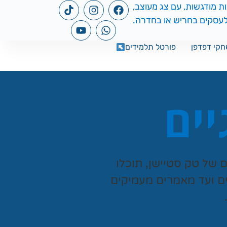
קי דפדפן
פורטל תלמידים
יים
ים של
טק סטיישן
, תוכלו
ים ועד מאמרים מעמיקים