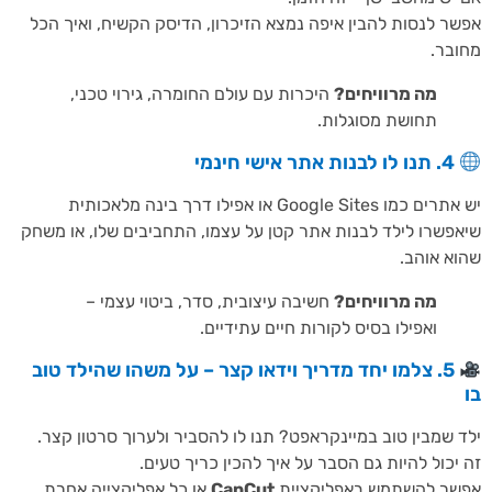
ר לנסות להבין איפה נמצא הזיכרון, הדיסק הקשיח, ואיך הכל
בר.
מה מרוויחים?
היכרות עם עולם החומרה, גירוי טכני,
תחושת מסוגלות.
4. תנו לו לבנות אתר אישי חינמי
יש אתרים כמו Google Sites או אפילו דרך בינה מלאכותית
פשרו לילד לבנות אתר קטן על עצמו, התחביבים שלו, או משחק
א אוהב.
מה מרוויחים?
חשיבה עיצובית, סדר, ביטוי עצמי –
ואפילו בסיס לקורות חיים עתידיים.
5. צלמו יחד מדריך וידאו קצר – על משהו שהילד טוב
 שמבין טוב במיינקראפט? תנו לו להסביר ולערוך סרטון קצר.
יכול להיות גם הסבר על איך להכין כריך טעים.
שר להשתמש באפליקציית
CapCut
או כל אפליקצייה אחרת