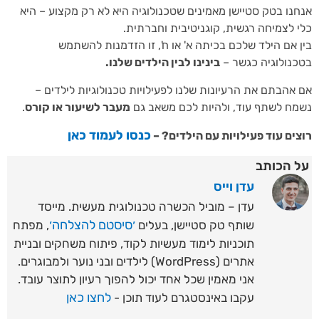
נו בטק סטיישן מאמינים שטכנולוגיה היא לא רק מקצוע – היא
 לצמיחה רגשית, קוגניטיבית וחברתית.
 אם הילד שלכם בכיתה א' או ח', זו הזדמנות להשתמש
נולוגיה כגשר –
בינינו לבין הילדים שלנו.
אהבתם את הרעיונות שלנו לפעילויות טכנולוגיות לילדים –
ח לשתף עוד, ולהיות לכם משאב גם
מעבר לשיעור או קורס
.
כנסו לעמוד כאן
ים עוד פעילויות עם הילדים? –
 הכותב
עדן וייס
עדן – מוביל הכשרה טכנולוגית מעשית. מייסד
׳סיסטם להצלחה׳
שותף טק סטיישן, בעלים
, מפתח
תוכניות לימוד מעשיות לקוד, פיתוח משחקים ובניית
אתרים (WordPress) לילדים ובני נוער ולמבוגרים.
אני מאמין שכל אחד יכול להפוך רעיון לתוצר עובד.
לחצו כאן
עקבו באינסטגרם לעוד תוכן -