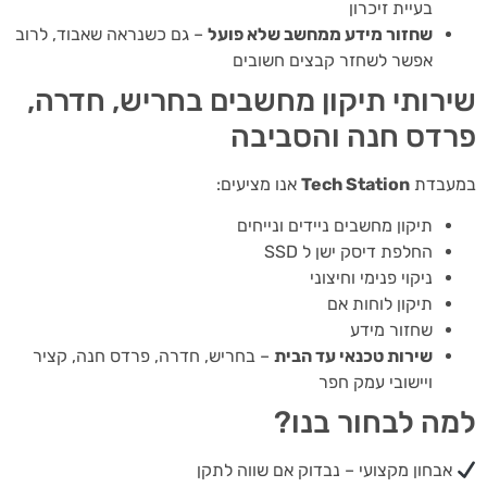
בעיית זיכרון
שחזור מידע ממחשב שלא פועל
– גם כשנראה שאבוד, לרוב
אפשר לשחזר קבצים חשובים
רותי תיקון מחשבים בחריש, חדרה,
דס חנה והסביבה
עבדת
Tech Station
אנו מציעים:
תיקון מחשבים ניידים ונייחים
החלפת דיסק ישן ל SSD
ניקוי פנימי וחיצוני
תיקון לוחות אם
שחזור מידע
שירות טכנאי עד הבית
– בחריש, חדרה, פרדס חנה, קציר
ויישובי עמק חפר
ה לבחור בנו?
אבחון מקצועי – נבדוק אם שווה לתקן