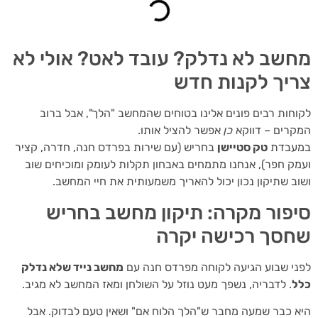
שב לא נדלק? עובד לאט? אולי לא
יך לקנות חדש
חות רבים פונים אלינו בטוחים שהמחשב "הלך", אבל ברוב
רים – דווקא
כן
אפשר להציל אותו.
עבדת
טק סטיישן
בחריש (עם שירות בפרדס חנה, חדרה, קציר
ק חפר), אנחנו מתמחים באבחון תקלות לעומק ומוכיחים שוב
ב שתיקון נכון יכול להאריך משמעותית את חיי המחשב.
פור מקרה: תיקון מחשב בחריש
סך רכישה יקרה
י שבוע הגיעה לקוחה מפרדס חנה עם
מחשב נייד שלא נדלק
ל
. לדבריה, נשפך מעט נוזל על השולחן ומאז המחשב לא מגיב.
 כבר שמעה מחבר ש"הלך הלוח אם" ושאין טעם לבדוק. אבל