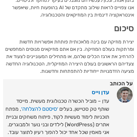
ן אמת, ונכון לעכשיו הם מוגבלים בעיקר למחקר ולניסויים.
אנו צפויים לראות שילוב מתקדם של AI בהופעות חיות, שיאפשר
טראקציה דינמית בין המוזיקאים והטכנולוגיה.
כום
רת מוזיקה עם בינה מלאכותית פותחת אפשרויות חדשות
תקות בעולם המוזיקה. בין אם אתם מוזיקאים מנוסים המחפשים
חיב את ארגז הכלים שלהם, או מתחילים המעוניינים לצעוד את
יהם הראשונים בעולם היצירה המוזיקלית, הטכנולוגיה החדשה
עה הזדמנויות ייחודיות להתפתחות וחדשנות.
 הכותב
עדן וייס
עדן – מוביל הכשרה טכנולוגית מעשית. מייסד
׳סיסטם להצלחה׳
שותף טק סטיישן, בעלים
, מפתח
תוכניות לימוד מעשיות לקוד, פיתוח משחקים ובניית
אתרים (WordPress) לילדים ובני נוער ולמבוגרים.
אני מאמין שכל אחד יכול להפוך רעיון לתוצר עובד.