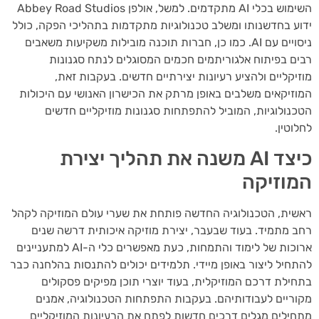
השימוש בכלי AI מתקדמים. למשל, אולפן Abbey Road Studios
ע בחדשנותו ומשלב טכנולוגיות מתקדמות בתהליכי הפקה, כולל
ניסויים עם AI. כמו כן, חברות תוכנה מובילות משקיעות משאבים
ם בפיתוח אלגוריתמים חכמים המסוגלים לנתח סגנונות
יקליים ולהציע רעיונות יצירתיים חדשים. בעקבות זאת,
זיקאים משלבים באופן מרתק את הכישרון האנושי עם היכולות
נולוגיות, המוביל להתפתחות סגנונות מוזיקליים חדשים
וטין.
כיצד AI משנה את תהליך יצירת
וזיקה
ית, הטכנולוגיה החדשה פותחת את שערי עולם המוזיקה לקהל
 מתמיד. בעוד שבעבר, יצירת מוזיקה איכותית דרשה שנים
ארוכות של לימוד והתמחות, כעת מאפשרים כלי ה-AI למתעניינים
חיל ליצור באופן מיידי. תלמידים יכולים להתנסות בהלחנה כבר
ילת דרכם המוזיקלית, בעוד יוצרי תוכן מפיקים פסקולים
ריים לעבודותיהם. בעקבות התפתחות הטכנולוגיה, אמנים
ילים מגלים דרכים חדשות לפתח את הרעיונות המוזיקליים