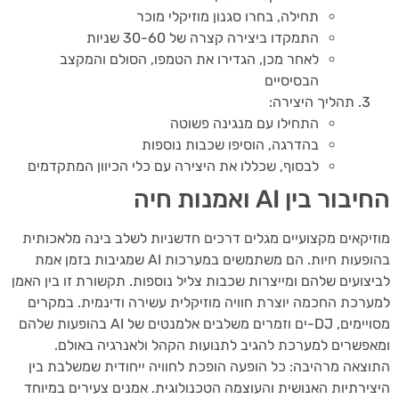
תחילה, בחרו סגנון מוזיקלי מוכר
התמקדו ביצירה קצרה של 30-60 שניות
לאחר מכן, הגדירו את הטמפו, הסולם והמקצב
הבסיסיים
תהליך היצירה:
התחילו עם מנגינה פשוטה
בהדרגה, הוסיפו שכבות נוספות
לבסוף, שכללו את היצירה עם כלי הכיוון המתקדמים
ור בין AI ואמנות חיה
יקאים מקצועיים מגלים דרכים חדשניות לשלב בינה מלאכותית
בהופעות חיות. הם משתמשים במערכות AI שמגיבות בזמן אמת
צועים שלהם ומייצרות שכבות צליל נוספות. תקשורת זו בין האמן
רכת החכמה יוצרת חוויה מוזיקלית עשירה ודינמית. במקרים
מסויימים, DJ-ים וזמרים משלבים אלמנטים של AI בהופעות שלהם
פשרים למערכת להגיב לתנועות הקהל ולאנרגיה באולם.
צאה מרהיבה: כל הופעה הופכת לחוויה ייחודית שמשלבת בין
ירתיות האנושית והעוצמה הטכנולוגית. אמנים צעירים במיוחד