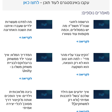
לחצו כאן
עקבו באינסטגרם לעוד תוכן -
רים נוספים:
הרשמה לחוגי
מה למדנו מעשרות
שנה"ל תשפ"ז: מה
ילדים שעברו איתנו
יש במסלולים, וכמה
את השנה האחרונה
מקומות עוד נשארו
לקריאה »
לקריאה »
'הקיץ עבר עליו מהר
המדריך המלא: איך
מדי' – למה חוג טוב
עובר ילד ממשחק
הוא לא רק הוצאה,
ברובלוקס לבניית
הוא השקעה
משחק משלו ב-
Unity
לקריאה »
לקריאה »
איך יודעים אם הילד
בינה מלאכותית
שלכם 'בשל' לתכנות
וילדים: איך הופכים
אמיתי (ולא רק
אותה מ'קיצור דרך
למשחקים)?
מסוכן' לכלי יצירה
אמיתי
לקריאה »