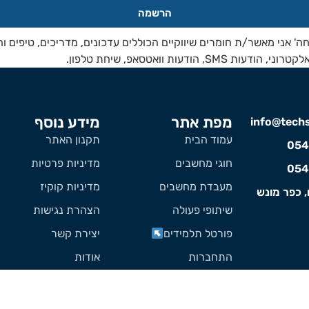
הרשמה
ה' אני מאשר/ת חומרים שיווקיים הכוללים עדכונים, מדריכים, טיפים ו
 SMS, הודעות וואטסאפ, שיחת טלפון.
מפת אתר
מידע נוסף
info@techst
עמוד הבית
תקנון האתר
054
חוגי מחשבים
מדיניות פרטיות
054
מעבדת מחשבים
מדיניות קוקיז
, כפר מונש
שיתופי פעולה
הצהרת נגישות
פורטל תלמידים
יצירת קשר
התחברות
אודות
מה ה IP שלי?
הקלדה עיוורת בעברית