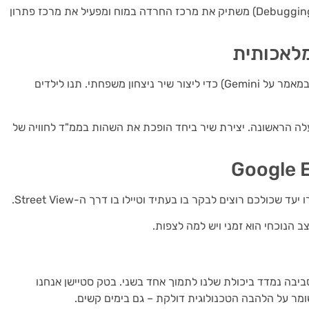
הריכוז בפתרון בעיות לוגיות (Debugging) משתיק את מרכז החרדה במוח ומפעיל את מרכז פתרון
מלאכותית
השתמשו בכלי מוזיקה מבוססי AI (כמו אלו שסקרנו במאמר על Gemini) כדי ליצור שיר ניצחון משפחתי. תנו לילדים
לה הראשונה. יצירת שיר ביחד הופכת את השהות בממ"ד לחוויה של
ולכם רוצים לבקר בו בעתיד וטיילו בו דרך ה-Street View.
 הנוכחי הוא זמני ויש למה לצפות.
ביבה נמדד ביכולת שלנו לתמוך אחד בשני. בטק סטיישן אנחנו
ומר על הלהבה הטכנולוגית דולקת – גם בימים קשים.