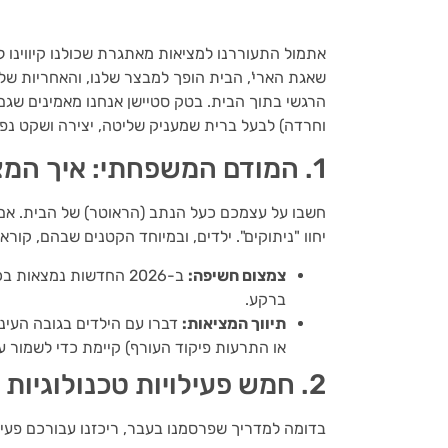
אתמול התעוררנו למציאות מאתגרת שכולנו קיווינו ל
שאגת הארי', הבית הופך למבצר שלנו, והאחריות שלנ
הרגשי בתוך הבית. בטק סטיישן אנחנו מאמינים שגם
וחרדה) לבעל ברית שמעניק שליטה, יצירה ושקט נפש
1. המודם המשפחתי: איך המצב הרוח שלכם משפיע על הילדים?
חשבו על עצמכם כעל הנתב (הראוטר) של הבית. אם
יחוו "ניתוקים". ילדים, ובמיוחד הקטנים שבהם, קו
צמצום חשיפה:
ב-2026 החדשות נמצאות
ברקע.
תיווך המציאות:
דברו עם הילדים בגובה העיני
או התרעות פיקוד העורף) קיימת כדי לשמור על
2. חמש פעילויות טכנולוגיות שיוצרות שפיות (גם במרחב המוגן)
בדומה למדריך שפרסמנו בעבר, ריכזנו עבורכם פעיל