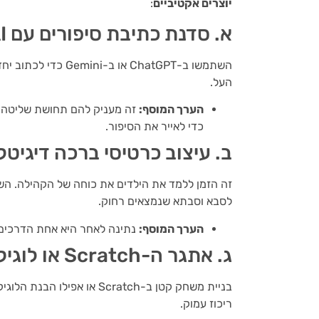
יוצרים אקטיביים
:
א. סדנת כתיבת סיפורים עם AI (בני 6+)
השתמשו ב-ChatGPT או
העל.
הערך המוסף:
כדי לאייר את הסיפור.
ב. עיצוב כרטיסי ברכה דיגיטליים ב
לסבא וסבתא שנמצאים רחוק.
הערך המוסף:
נתינה לאחר היא אחת הדרכים
ג. אתגר ה-Scratch או לוגיקת קוד (בני 8+)
בניית משחק קטן ב-Scratch א
ריכוז עמוק.