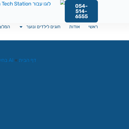
054-
514-
6555
ראשי
אודות
חוגים לילדים ונוער
המלצו
דף הבית
AI בחינוך ולמידה
»