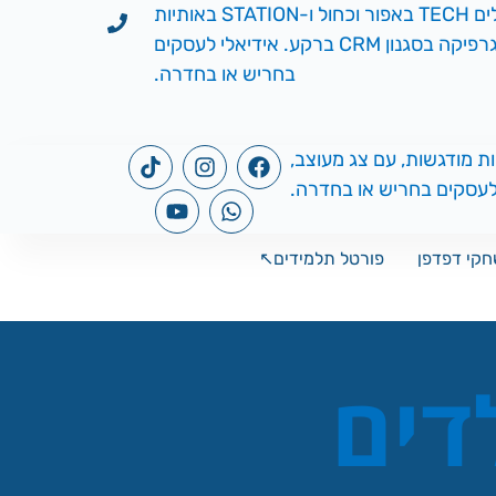
דפדפן
פורטל תלמידים↖️
ים