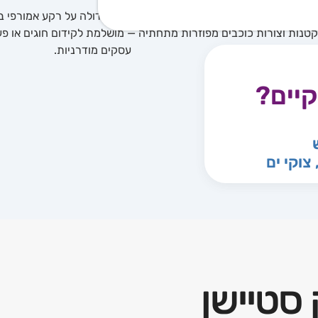
ים?
י ים
סטיישן