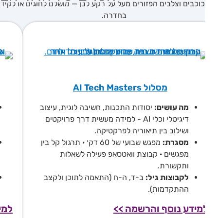
מסלול AI Tech Masters
מה עושים:
יסודות התכנות, חשיבה לוגית, עיצוב
מה
דיגיטלי וכלי AI - למידה מעשית דרך פרויקטים
של
ושילוב בין תיאוריה לפרקטיקה.
AI.
מסגרת:
מפגש שבועי של 60 דק׳ · תרגול קל בין
מס
מפגשים · קבוצת וואטסאפ פעילה לשאלות
מפ
ותקשורת.
ות
לקבוצות גיל:
ב-ד, ה-ח (התאמה לתוכן ולקצב
לק
ההתקדמות).
הה
מידע נוסף והרשמה >>
למידע 