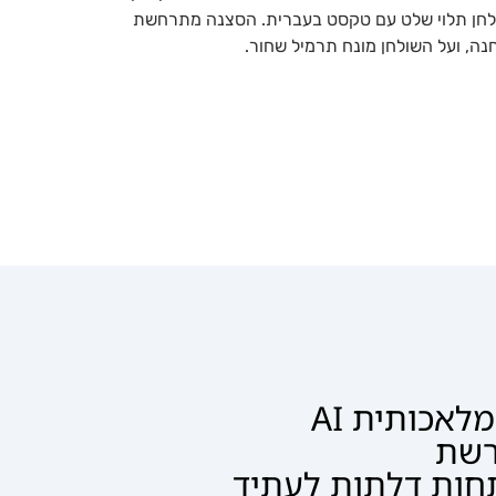
כותית AI
שת
ות דלתות לעתיד