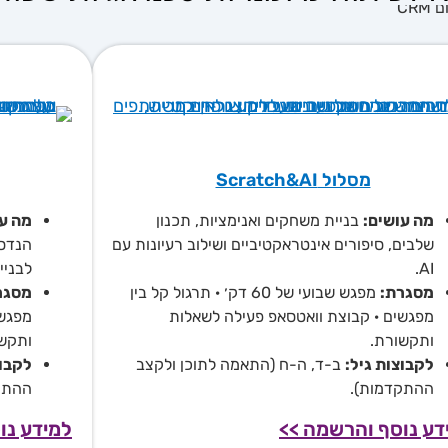
מסלול Scratch&AI
מסל
 עושים:
בניית משחקים ואנימציות, תכנון
מה עושים
בים, סיפורים אינטראקטיביים ושילוב רעיונות עם
לבניית מש
גרת:
מפגש שבועי של 60 דק׳ · תרגול קל בין
מסגרת:
גשים · קבוצת וואטסאפ פעילה לשאלות
מפגשים ·
קשורת.
ותקשורת.
בוצות גיל:
ב-ד, ה-ח (התאמה לתוכן ולקצב
לקבוצות 
תקדמות).
ההתקדמות
נוסף והרשמה >>
למידע נוסף 