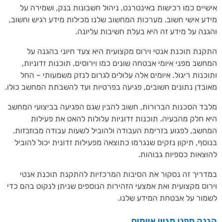
יים כמו רכישות באינטרנט, ניהול חשבונות בנק, ושמירה על
ע אישי חשוב. מערכות המחשוב שלנו מכילות מידע רגיש וחשוב,
נה על מידע זה היא בעלת חשיבות עליונה.
נת תוכנת אנטי וירוס מקצועית היא צעד חיוני בהגנה על
שב מפני איומי אבטחה שונים כמו וירוסים, תוכנות זדוניות,
כנות ריגול. איומים אלה עלולים לגרום לנזק משמעותי – החל
בדן נתונים חשובים, פגיעה בפרטיות ועד להשבתת המחשב כולו.
ד הסכנות הברורות, חשוב להבין שגם הפגיעה בביצועי המחשב
 חלק מהבעיה. תוכנות זדוניות עלולות להאט את פעילות
שב, לפגוע בזרימת העבודה ולהוביל לשעות עבודה מבוזבזות.
סף, תיקון נזקים שנגרמו כתוצאה מפעילות זדונית יכול להוביל
צאות כספיות גבוהות.
ריך זה נסקור את הסיבות המרכזיות להתקנת תוכנת אנטי
וס מקצועית ואת אמצעי הזהירות הנוספים שניתן לנקוט בהם כדי
ור על אבטחת המידע שלנו.
ה מפני מגוון איומים