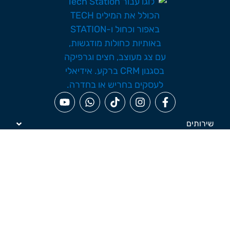
שירותים
מפת אתר
מידע נוסף
ורטל תלמידים↖️
info@techstation.co.il