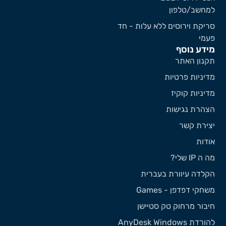
מחשב/טלפון
ריקת וירוסים ללא עלות - חד
עמי
ידע נוסף
קנון האתר
דיניות פרטיות
דיניות קוקיז
צהרת נגישות
צירת קשר
ודות
 ה IP שלי?
קלדה עיוורת בעברית
שחקי דפדפן - Games
יבור מרחוק טק סטיישן
ורדת AnyDesk Windows