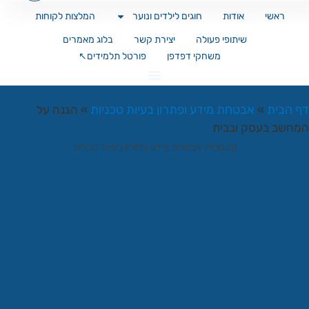
ראשי
אודות
חוגים לילדים ונוער
המלצות לקוחות
שיתופי פעולה
יצירת קשר
בלוג מאמרים
משחקי דפדפן
פורטל תלמידים↖️
בית
אבטחת מידע ופתרון בעיות טכניות
»
»
הגנה על
ב בעסק ובבית
קטגוריה:
אבטחת מידע ופתרון בעיות טכניות