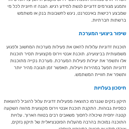
נע מגורמים זדוניים לגשת למידע רגיש. הגנה זו חיונית לכל מי
צע רכישות באינטרנט, ניגש לחשבונות בנק או משתמש
תות חברתיות.
פור ביצועי המערכת
נות זדוניות עלולות להאט את פעילות מערכות המחשוב ולפגוע
עותית בביצועיהן. תוכנת אנטי וירוס מקצועית תסיר תוכנות
 ותשפר את יעילות פעילות המערכת. מערכת נקייה מתוכנות
ניות תפעל במהירות ויעילות, תאפשר זמן תגובה מהיר יותר
פר את חוויית המשתמש.
כון בעלויות
ון נזקים שנגרמו כתוצאה מפעילות זדונית עלול להוביל להוצאות
יות גבוהות. התקנת תוכנת אנטי וירוס מקצועית מהווה השקעה
ה יחסית שיכולה לחסוך משאבים רבים בטווח הארוך. עלויות
כנה נמוכות בהרבה מהעלות הפוטנציאלית של תיקון נזקים,
דן מידע או פגיעה במוניטין העסקי.