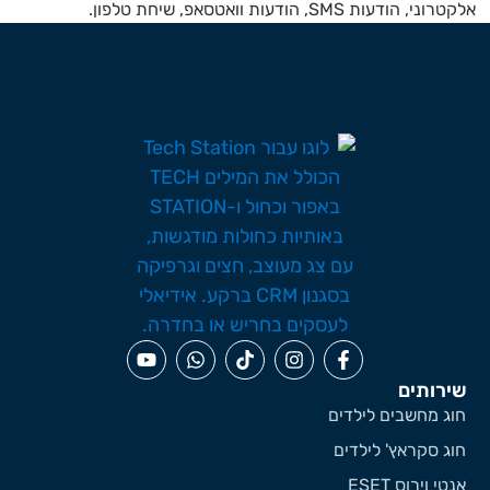
ני, הודעות SMS, הודעות וואטסאפ, שיחת טלפון.
ירותים
וג מחשבים לילדים
וג סקראץ' לילדים
אנטי וירוס ESET