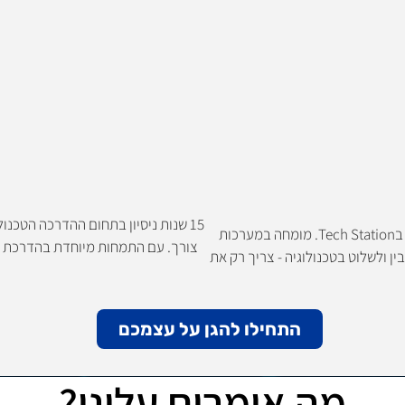
15 שנות ניסיון בתחום ההדרכה הטכנ
עם 10 שנות ניסיון בעולם הטכנולוגיה, עדן מוביל את תחום החדשנות וה-AI בTech Station. מומחה במערכות
צורך. עם התמחות מיוחדת בהדרכת יל
ן ולשלוט בטכנולוגיה - צריך רק את
התחילו להגן על עצמכם
מה אומרים עלינו?