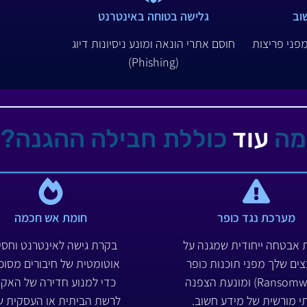
וב
גלישה בטוחה באינטרנט
מפני פריצות
חוסם אתרי הונאה ומונע ניסיונות דיוג
(Phishing)
מה
עוד
כוללת חבילה ההגנה?
מערכת נגד כופר
חומת אש חכמה
אבטחה ייחודית שמגנה על
בקרת גישה לאינטרנט וחסי
ים שלך מפני תוכנות כופר
אוטומטית של חיבורים מסוכנ
(Ransomware) ומונעת הצפנה
כדי למנוע חדירה של האקר
י מורשית של מידע חשוב.
לרשת הביתית או העסקית ש